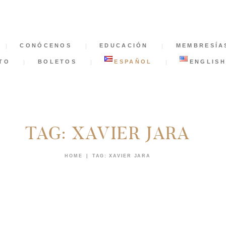
INICIO
CONÓCENOS
CONÓCENOS
EDUCACIÓN
MEMBRESÍA
EDUCACIÓN
TO
BOLETOS
ESPAÑOL
ENGLISH
MEMBRESÍAS
NOTICIAS
TAG: XAVIER JARA
APÓYANOS
HOME
TAG: XAVIER JARA
CONTACTO
BOLETOS
ESPAÑOL