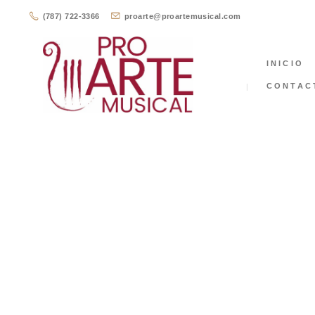
(787) 722-3366
proarte@proartemusical.com
INICIO
CONTAC