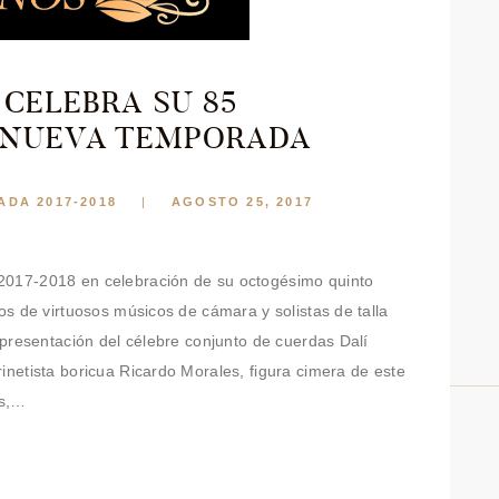
 CELEBRA SU 85
 NUEVA TEMPORADA
DA 2017-2018
AGOSTO 25, 2017
2017-2018 en celebración de su octogésimo quinto
tos de virtuosos músicos de cámara y solistas de talla
a presentación del célebre conjunto de cuerdas Dalí
inetista boricua Ricardo Morales, figura cimera de este
es,…