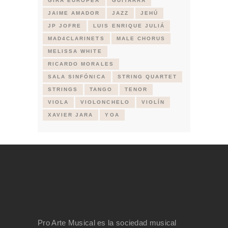
GIRA EUROPEA
GUITARRA
JAIME AMADOR
JAZZ
JEHÚ
JP JOFRE
LUIS ENRIQUE JULIÁ
MAD4CLARINETS
MALE CHORUS
MELISSA WHITE
RICARDO MORALES
SALA SINFÓNICA
STRING QUARTET
STRINGS
TANGO
TENOR
VIOLA
VIOLONCHELO
VIOLÍN
XAVIER JARA
YOA
Pro Arte Musical es la sociedad musical