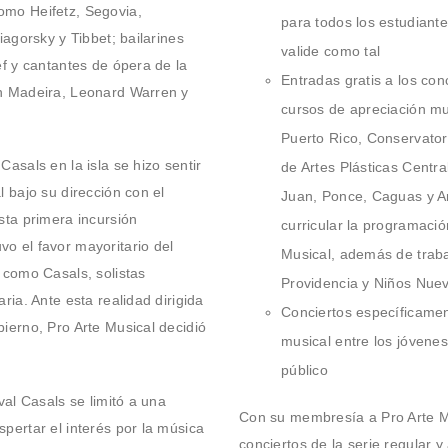
omo Heifetz, Segovia,
para todos los estudiante
iagorsky y Tibbet; bailarines
valide como tal
ef y cantantes de ópera de la
Entradas gratis a los con
an Madeira, Leonard Warren y
cursos de apreciación mu
Puerto Rico, Conservator
asals en la isla se hizo sentir
de Artes Plásticas Centr
l bajo su dirección con el
Juan, Ponce, Caguas y A
sta primera incursión
curricular la programaci
o el favor mayoritario del
Musical, además de traba
 como Casals, solistas
Providencia y Niños Nue
ria. Ante esta realidad dirigida
Conciertos específicamen
ierno, Pro Arte Musical decidió
musical entre los jóvenes 
público
val Casals se limitó a una
Con su membresía a Pro Arte Mu
pertar el interés por la música
conciertos de la serie regular y