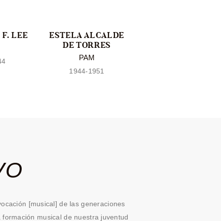
F. LEE
ESTELA ALCALDE
MARÍA CHRISTIN
DE TORRES
SOLER DE
KOPPISCH
PAM
44
PAM
1944-1951
1951-1952
VO
 vocación [musical] de las generaciones
 formación musical de nuestra juventud