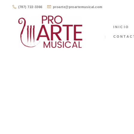
(787) 722-3366
proarte@proartemusical.com
INICIO
CONTAC