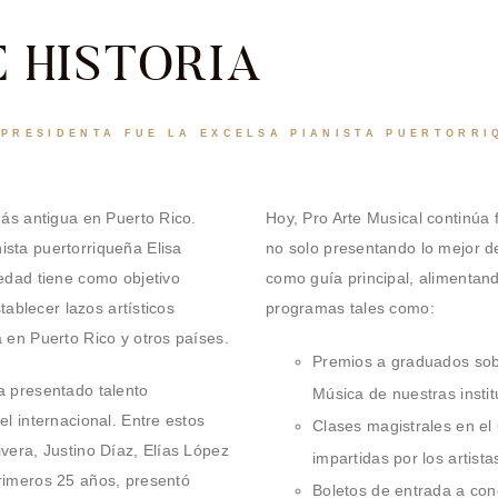
ENGLISH
 HISTORIA
 PRESIDENTA FUE LA EXCELSA PIANISTA PUERTORRI
más antigua en Puerto Rico.
Hoy, Pro Arte Musical continúa f
sta puertorriqueña Elisa
no solo presentando lo mejor de
edad tiene como objetivo
como guía principal, alimentand
tablecer lazos artísticos
programas tales como:
 en Puerto Rico y otros países.
Premios a graduados sob
a presentado talento
Música de nuestras insti
l internacional. Entre estos
Clases magistrales en el
vera, Justino Díaz, Elías López
impartidas por los artist
rimeros 25 años, presentó
Boletos de entrada a con