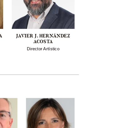
A
JAVIER J. HERNÁNDEZ
FREYA BARASOR
ACOSTA
BATLLE
Director Artístico
Sub-Secretaria y Com
Socios