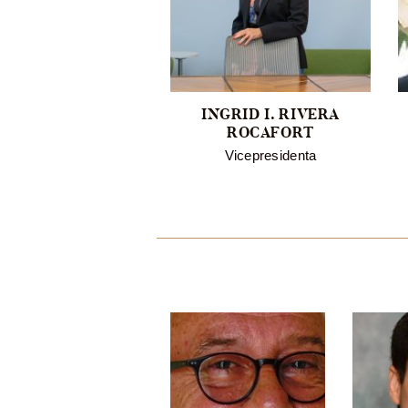
NA M. RIVERA
INGRID I. RIVERA
CARDONA
ROCAFORT
Presidenta
Vicepresidenta