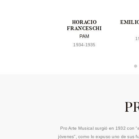
ELISA TAVÁREZ DE
HORACIO
EMILIO
STORER
FRANCESCHI
PAM
PAM
1
1932-34
1934-1935
P
Pro Arte Musical surgió en 1932 con “e
jóvenes”, como lo expuso uno de sus f