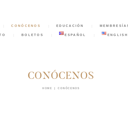
INICIO
CONÓCENOS
CONÓCENOS
EDUCACIÓN
MEMBRESÍA
EDUCACIÓN
TO
BOLETOS
ESPAÑOL
ENGLISH
MEMBRESÍAS
NOTICIAS
CONÓCENOS
APÓYANOS
HOME
CONÓCENOS
CONTACTO
BOLETOS
ESPAÑOL