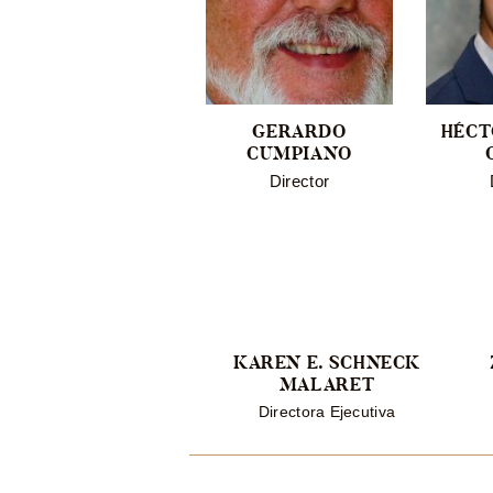
FRANCISCO G.
GERARDO
HÉCT
BRUNO GONZÁLEZ
CUMPIANO
Director
Director
KAREN E. SCHNECK
MALARET
Directora Ejecutiva