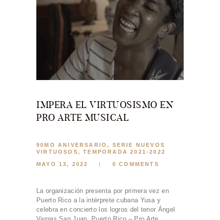
IMPERA EL VIRTUOSISMO EN
PRO ARTE MUSICAL
90MO ANIVERSARIO
,
SERIE NUEVOS
VIRTUOSOS
,
TEMPORADA 2021-2022
MAYO 13, 2022
0
COMMENTS
La organización presenta por primera vez en
Puerto Rico a la intérprete cubana Yusa y
celebra en concierto los logros del tenor Ángel
Vargas San Juan, Puerto Rico – Pro Arte