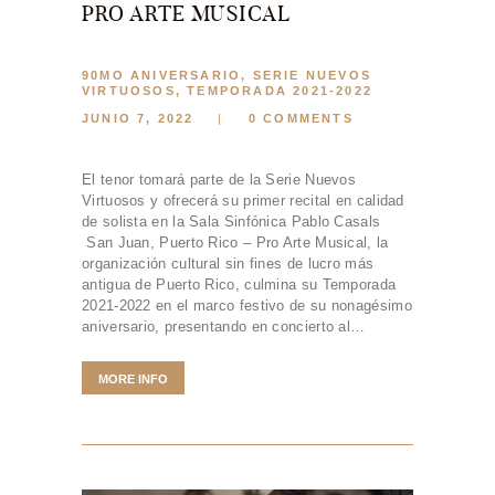
CONTACTO
PRO ARTE MUSICAL
BOLETOS
90MO ANIVERSARIO
,
SERIE NUEVOS
ESPAÑOL
VIRTUOSOS
,
TEMPORADA 2021-2022
JUNIO 7, 2022
0
COMMENTS
ENGLISH
El tenor tomará parte de la Serie Nuevos
Virtuosos y ofrecerá su primer recital en calidad
de solista en la Sala Sinfónica Pablo Casals
San Juan, Puerto Rico – Pro Arte Musical, la
organización cultural sin fines de lucro más
antigua de Puerto Rico, culmina su Temporada
2021-2022 en el marco festivo de su nonagésimo
aniversario, presentando en concierto al…
MORE INFO