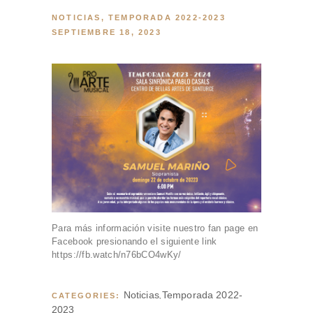
CONTACTO
NOTICIAS
,
TEMPORADA 2022-2023
BOLETOS
SEPTIEMBRE 18, 2023
ESPAÑOL
ENGLISH
Para más información visite nuestro fan page en
Facebook presionando el siguiente link
https://fb.watch/n76bCO4wKy/
Noticias
Temporada 2022-
CATEGORIES:
,
2023